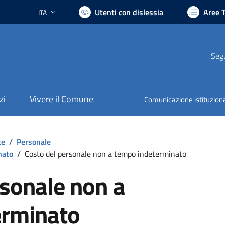
Utenti con dislessia
Aree 
ITA
Lingua attiva:
Segu
zi
Vivere il Comune
Comunicazione istituzion
te
/
Personale
nato
/
Costo del personale non a tempo indeterminato
rsonale non a
erminato