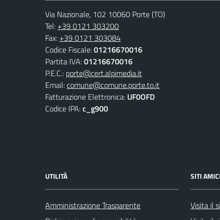
Via Nazionale, 102 10060 Porte (TO)
Tel:
+39 0121 303200
Fax:
+39 0121 303084
Codice Fiscale:
01216670016
Partita IVA:
01216670016
P.E.C.:
porte@cert.alpimedia.it
Email:
comune@comune.porte.to.it
Fatturazione Elettronica:
UF0OFD
Codice IPA:
c_g900
UTILITÀ
SITI AMIC
Amministrazione Trasparente
Visita il