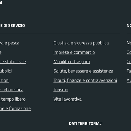
e
E DI SERVIZIO
N
ra e pesca
Giustizia e sicurezza pubblica
No
e
Imprese e commercio
C
e stato civile
Mobilità e trasporti
C
ubblici
Salute, benessere e assistenza
Ta
zioni
Tributi, finanze e contravvenzioni
Av
 urbanistica
Turismo
e tempo libero
Vita lavorativa
ne e formazione
DATI TERRITORIALI