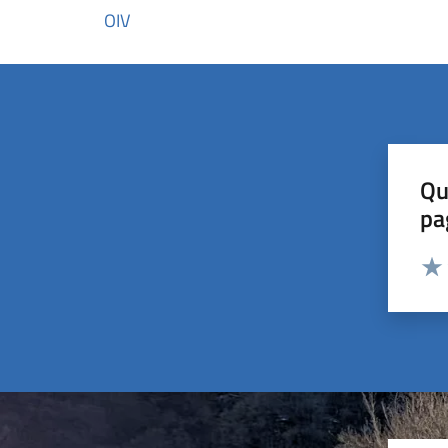
OIV
Qu
pa
Valut
Valu