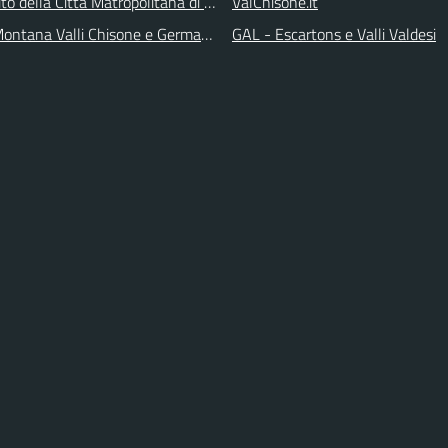
 sito della Città Matropolitana di Torino
ValChisone.it
ontana Valli Chisone e Germanasca
GAL - Escartons e Valli Valdesi