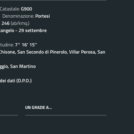
atastale:
G900
enominazione:
Portesi
:
246
(ab/kmq.)
cangelo - 29 settembre
udine:
7° 16' 15''
isone, San Secondo di Pinerolo, Villar Perosa, San
ggio, San Martino
ei dati (D.P.O.)
UN GRAZIE A...