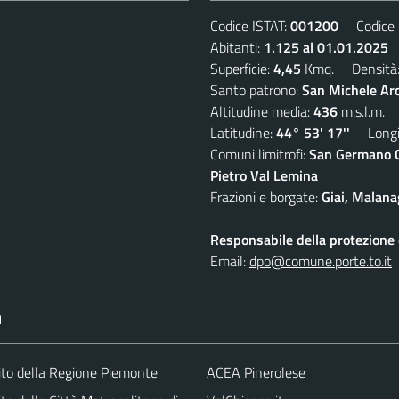
Codice ISTAT:
001200
Codice C
Abitanti:
1.125 al 01.01.2025
D
Superficie:
4,45
Kmq. Densità
Santo patrono:
San Michele Ar
Altitudine media:
436
m.s.l.m.
Latitudine:
44° 53' 17''
Longit
Comuni limitrofi:
San Germano Ch
Pietro Val Lemina
Frazioni e borgate:
Giai, Malana
Responsabile della protezione d
Email:
dpo@comune.porte.to.it
I
 sito della Regione Piemonte
ACEA Pinerolese