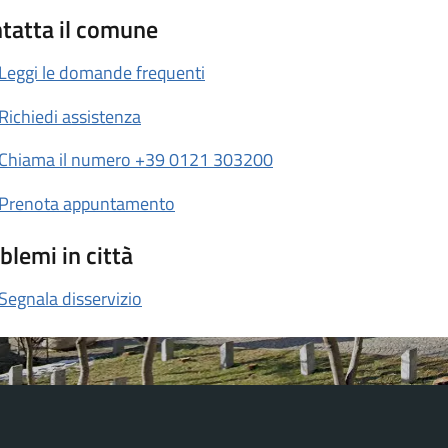
tatta il comune
Leggi le domande frequenti
Richiedi assistenza
Chiama il numero +39 0121 303200
Prenota appuntamento
blemi in città
Segnala disservizio