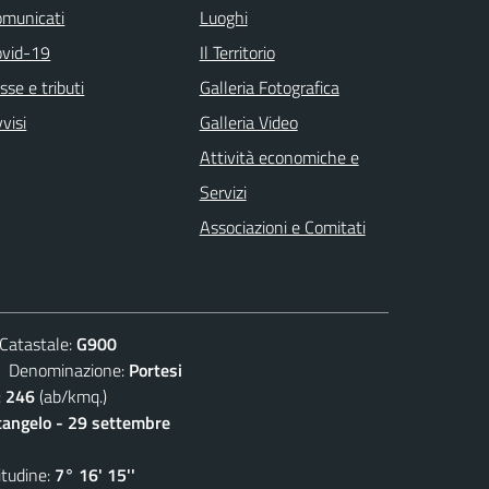
omunicati
Luoghi
ovid-19
Il Territorio
sse e tributi
Galleria Fotografica
visi
Galleria Video
Attività economiche e
Servizi
Associazioni e Comitati
atastale:
G900
enominazione:
Portesi
:
246
(ab/kmq.)
cangelo - 29 settembre
udine:
7° 16' 15''