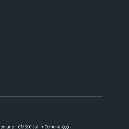
del Comune - CMS:
Città In Comune