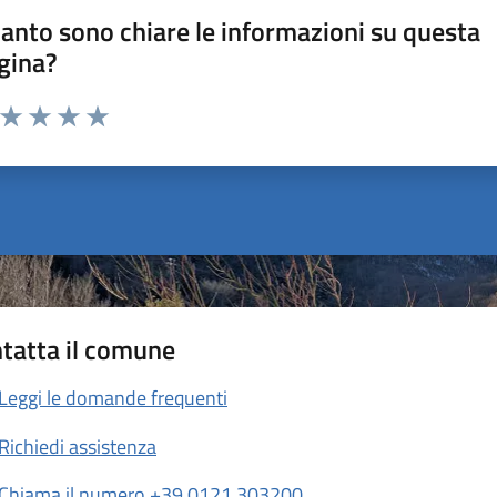
anto sono chiare le informazioni su questa
gina?
a da 1 a 5 stelle la pagina
ta 1 stelle su 5
Valuta 2 stelle su 5
Valuta 3 stelle su 5
Valuta 4 stelle su 5
Valuta 5 stelle su 5
tatta il comune
Leggi le domande frequenti
Richiedi assistenza
Chiama il numero +39 0121 303200