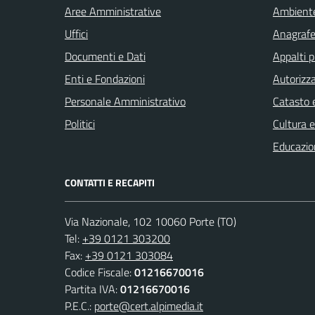
Aree Amministrative
Ambient
Uffici
Anagrafe 
Documenti e Dati
Appalti p
Enti e Fondazioni
Autorizza
Personale Amministrativo
Catasto e
Politici
Cultura 
Educazio
CONTATTI E RECAPITI
Via Nazionale, 102 10060 Porte (TO)
Tel:
+39 0121 303200
Fax:
+39 0121 303084
Codice Fiscale:
01216670016
Partita IVA:
01216670016
P.E.C.:
porte@cert.alpimedia.it