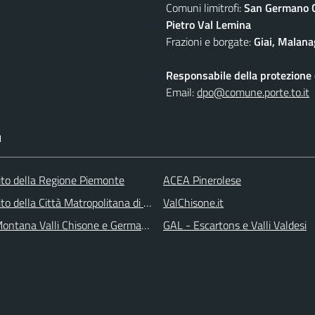
Comuni limitrofi:
San Germano Ch
Pietro Val Lemina
Frazioni e borgate:
Giai, Malana
Responsabile della protezione d
Email:
dpo@comune.porte.to.it
I
 sito della Regione Piemonte
ACEA Pinerolese
 sito della Città Matropolitana di Torino
ValChisone.it
ontana Valli Chisone e Germanasca
GAL - Escartons e Valli Valdesi