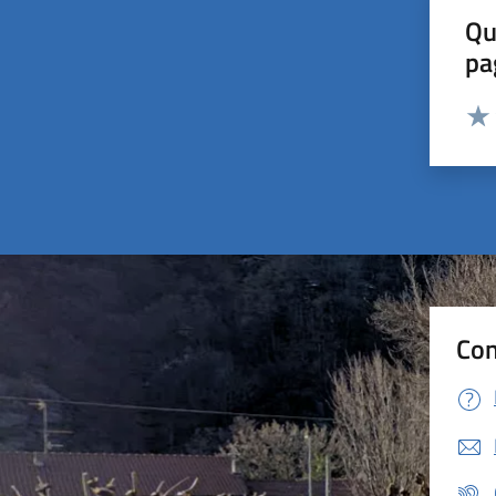
Qu
pa
Valut
Valu
Con