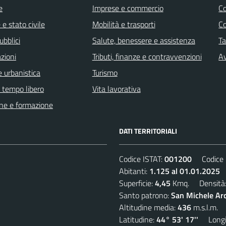
e
Imprese e commercio
C
e stato civile
Mobilità e trasporti
C
ubblici
Salute, benessere e assistenza
Ta
zioni
Tributi, finanze e contravvenzioni
Av
 urbanistica
Turismo
e tempo libero
Vita lavorativa
ne e formazione
DATI TERRITORIALI
Codice ISTAT:
001200
Codice C
Abitanti:
1.125 al 01.01.2025
D
Superficie:
4,45
Kmq. Densità
Santo patrono:
San Michele Ar
Altitudine media:
436
m.s.l.m.
Latitudine:
44° 53' 17''
Longit