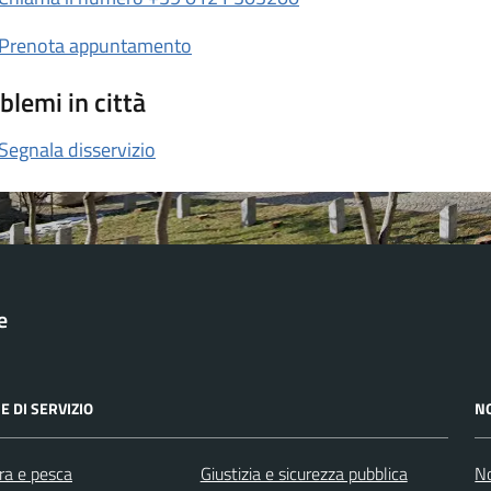
Prenota appuntamento
blemi in città
Segnala disservizio
e
E DI SERVIZIO
N
ra e pesca
Giustizia e sicurezza pubblica
No