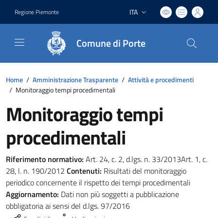
ITA
Regione Piemonte
Lingua attiva:
Comune di Porte
Home
/
Amministrazione Trasparente
/
Attività e procedimenti
/
Monitoraggio tempi procedimentali
Monitoraggio tempi
procedimentali
Riferimento normativo:
Art. 24, c. 2, d.lgs. n. 33/2013Art. 1, c.
28, l. n. 190/2012
Contenuti:
Risultati del monitoraggio
periodico concernente il rispetto dei tempi procedimentali
Aggiornamento:
Dati non più soggetti a pubblicazione
obbligatoria ai sensi del d.lgs. 97/2016