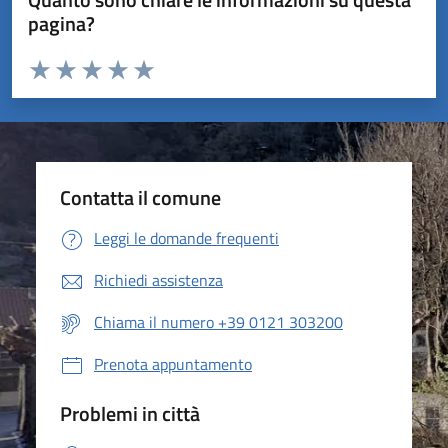
pagina?
Valuta da 1 a 5 stelle la pagina
Valuta 1 stelle su 5
Valuta 2 stelle su 5
Valuta 3 stelle su 5
Valuta 4 stelle su 5
Valuta 5 stelle su 5
Contatta il comune
Leggi le domande frequenti
Richiedi assistenza
Chiama il numero +39 0121 303200
Prenota appuntamento
Problemi in città