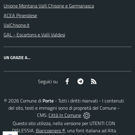
Unione Montana Valli Chisone e Germanasca
ACEA Pinerolese
ValChisone.it
GAL - Escartons e Valli Valdesi
UN GRAZIE A...
Facebook
Telegram
RSS
Seguici su
©
2026
Comune di
Porte
- Tutti i diritti riservati - I contenuti
del sito, testi e immagini sono di proprietà del Comune -
CMS:
Città In Comune
Questo sito utilizza, nella versione per UTENTI CON
DISLESSIA,
Biancoenero ®
, una font italiana ad Alta