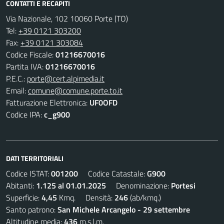
CONTATTI E RECAPITI
Via Nazionale, 102 10060 Porte (TO)
Tel:
+39 0121 303200
Fax:
+39 0121 303084
Codice Fiscale:
01216670016
Partita IVA:
01216670016
P.E.C.:
porte@cert.alpimedia.it
Email:
comune@comune.porte.to.it
Fatturazione Elettronica:
UF0OFD
Codice IPA:
c_g900
DATI TERRITORIALI
Codice ISTAT:
001200
Codice Catastale:
G900
Abitanti:
1.125 al 01.01.2025
Denominazione:
Portesi
Superficie:
4,45
Kmq. Densità:
246
(ab/kmq.)
Santo patrono:
San Michele Arcangelo - 29 settembre
Altitudine media:
436
m.s.l.m.