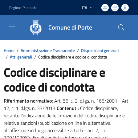
ITA
Regione Piemonte
Lingua attiva:
Comune di Porte
Home
/
Amministrazione Trasparente
/
Disposizioni generali
/
Atti generali
/
Codice disciplinare e codice di condotta
Codice disciplinare e
codice di condotta
Riferimento normativo:
Art. 55, c. 2, d.lgs. n. 165/2001 - Art.
12, c. 1, d.lgs. n. 33/2013
Contenuti:
Codice disciplinare,
recante l'indicazione delle infrazioni del codice disciplinare e
relative sanzioni (pubblicazione on line in alternativa
all'affissione in luogo accessibile a tutti - art. 7, l. n.
300/1970)Codice di condotta inteso quale codice di