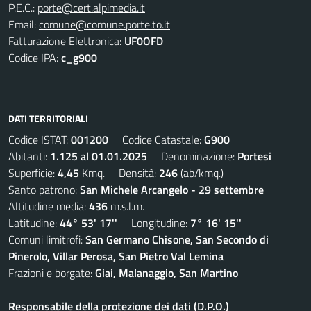
P.E.C.:
porte@cert.alpimedia.it
Email:
comune@comune.porte.to.it
Fatturazione Elettronica:
UF0OFD
Codice IPA:
c_g900
DATI TERRITORIALI
Codice ISTAT:
001200
Codice Catastale:
G900
Abitanti:
1.125 al 01.01.2025
Denominazione:
Portesi
Superficie:
4,45
Kmq. Densità:
246
(ab/kmq.)
Santo patrono:
San Michele Arcangelo - 29 settembre
Altitudine media:
436
m.s.l.m.
Latitudine:
44° 53' 17''
Longitudine:
7° 16' 15''
Comuni limitrofi:
San Germano Chisone, San Secondo di
Pinerolo, Villar Perosa, San Pietro Val Lemina
Frazioni e borgate:
Giai, Malanaggio, San Martino
Responsabile della protezione dei dati (D.P.O.)