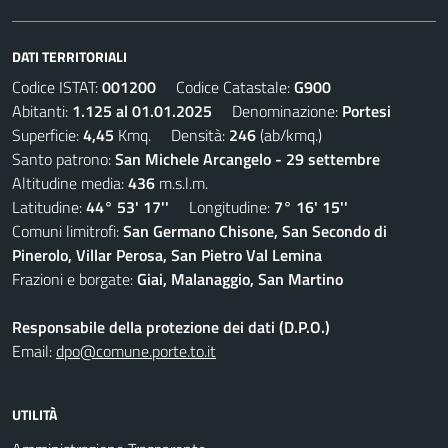
DATI TERRITORIALI
Codice ISTAT:
001200
Codice Catastale:
G900
Abitanti:
1.125 al 01.01.2025
Denominazione:
Portesi
Superficie:
4,45
Kmq. Densità:
246
(ab/kmq.)
Santo patrono:
San Michele Arcangelo - 29 settembre
Altitudine media:
436
m.s.l.m.
Latitudine:
44° 53' 17''
Longitudine:
7° 16' 15''
Comuni limitrofi:
San Germano Chisone, San Secondo di
Pinerolo, Villar Perosa, San Pietro Val Lemina
Frazioni e borgate:
Giai, Malanaggio, San Martino
Responsabile della protezione dei dati (D.P.O.)
Email:
dpo@comune.porte.to.it
UTILITÀ