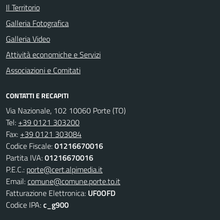
Il Territorio
Galleria Fotografica
Galleria Video
Attività economiche e Servizi
Associazioni e Comitati
CONTATTI E RECAPITI
Via Nazionale, 102 10060 Porte (TO)
Tel:
+39 0121 303200
Fax:
+39 0121 303084
Codice Fiscale:
01216670016
Partita IVA:
01216670016
P.E.C.:
porte@cert.alpimedia.it
Email:
comune@comune.porte.to.it
Fatturazione Elettronica:
UF0OFD
Codice IPA:
c_g900