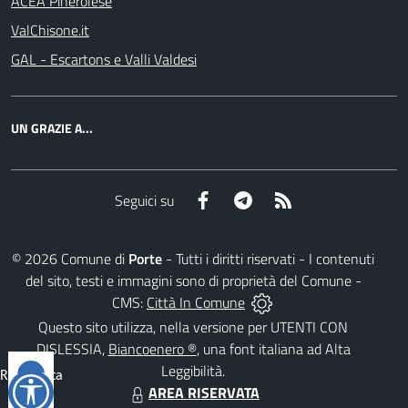
ACEA Pinerolese
ValChisone.it
GAL - Escartons e Valli Valdesi
UN GRAZIE A...
Facebook
Telegram
RSS
Seguici su
©
2026
Comune di
Porte
- Tutti i diritti riservati - I contenuti
del sito, testi e immagini sono di proprietà del Comune -
CMS:
Città In Comune
Questo sito utilizza, nella versione per UTENTI CON
DISLESSIA,
Biancoenero ®
, una font italiana ad Alta
Leggibilità.
Reimposta
AREA RISERVATA
tutto