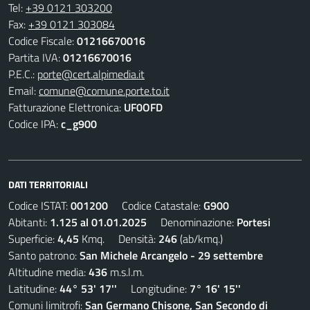
Tel:
+39 0121 303200
Fax:
+39 0121 303084
Codice Fiscale:
01216670016
Partita IVA:
01216670016
P.E.C.:
porte@cert.alpimedia.it
Email:
comune@comune.porte.to.it
Fatturazione Elettronica:
UF0OFD
Codice IPA:
c_g900
DATI TERRITORIALI
Codice ISTAT:
001200
Codice Catastale:
G900
Abitanti:
1.125 al 01.01.2025
Denominazione:
Portesi
Superficie:
4,45
Kmq. Densità:
246
(ab/kmq.)
Santo patrono:
San Michele Arcangelo - 29 settembre
Altitudine media:
436
m.s.l.m.
Latitudine:
44° 53' 17''
Longitudine:
7° 16' 15''
Comuni limitrofi:
San Germano Chisone, San Secondo di