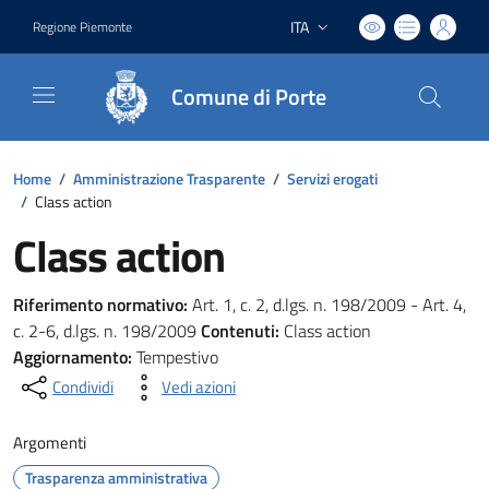
ITA
Regione Piemonte
Lingua attiva:
Comune di Porte
Home
/
Amministrazione Trasparente
/
Servizi erogati
/
Class action
Class action
Riferimento normativo:
Art. 1, c. 2, d.lgs. n. 198/2009 - Art. 4,
c. 2-6, d.lgs. n. 198/2009
Contenuti:
Class action
Aggiornamento:
Tempestivo
Condividi
Vedi azioni
Argomenti
Trasparenza amministrativa