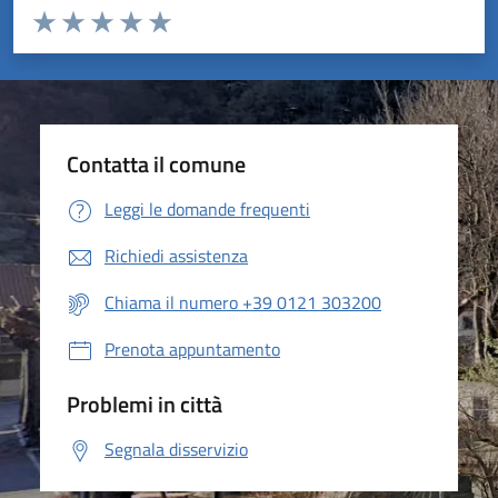
Valuta da 1 a 5 stelle la pagina
Valuta 1 stelle su 5
Valuta 2 stelle su 5
Valuta 3 stelle su 5
Valuta 4 stelle su 5
Valuta 5 stelle su 5
Contatta il comune
Leggi le domande frequenti
Richiedi assistenza
Chiama il numero +39 0121 303200
Prenota appuntamento
Problemi in città
Segnala disservizio