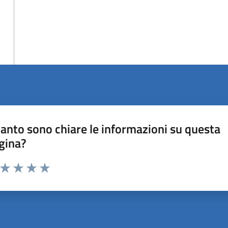
anto sono chiare le informazioni su questa
gina?
a da 1 a 5 stelle la pagina
ta 1 stelle su 5
Valuta 2 stelle su 5
Valuta 3 stelle su 5
Valuta 4 stelle su 5
Valuta 5 stelle su 5