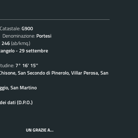
atastale:
G900
enominazione:
Portesi
:
246
(ab/kmq.)
cangelo - 29 settembre
udine:
7° 16' 15''
isone, San Secondo di Pinerolo, Villar Perosa, San
ggio, San Martino
ei dati (D.P.O.)
UN GRAZIE A...