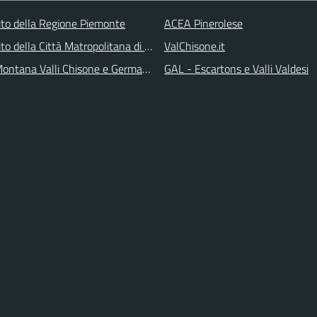
 sito della Regione Piemonte
ACEA Pinerolese
 sito della Città Matropolitana di Torino
ValChisone.it
ontana Valli Chisone e Germanasca
GAL - Escartons e Valli Valdesi