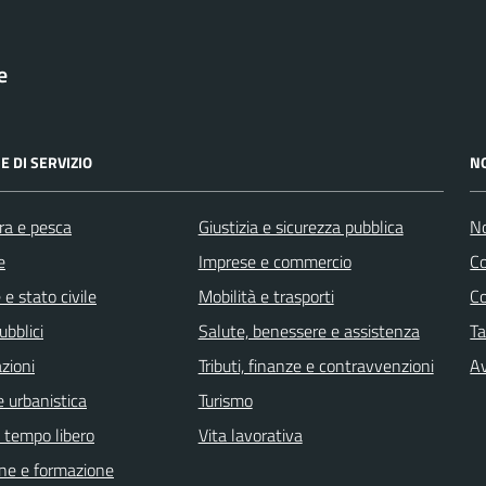
e
E DI SERVIZIO
N
ra e pesca
Giustizia e sicurezza pubblica
No
e
Imprese e commercio
C
e stato civile
Mobilità e trasporti
C
ubblici
Salute, benessere e assistenza
Ta
zioni
Tributi, finanze e contravvenzioni
Av
 urbanistica
Turismo
e tempo libero
Vita lavorativa
ne e formazione