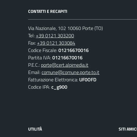
CONTATTI E RECAPITI
Via Nazionale, 102 10060 Porte (TO)
Tel:
+39 0121 303200
Fax:
+39 0121 303084
Codice Fiscale:
01216670016
Partita IVA:
01216670016
P.E.C.:
porte@cert.alpimedia.it
Email:
comune@comune.porte.to.it
Fatturazione Elettronica:
UF0OFD
Codice IPA:
c_g900
UTILITÀ
SITI AMIC