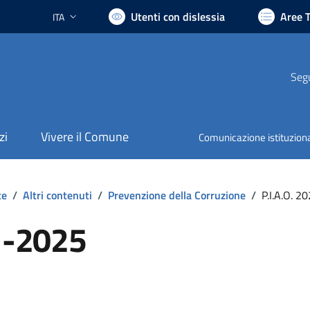
Utenti con dislessia
Aree 
ITA
Lingua attiva:
Segu
zi
Vivere il Comune
Comunicazione istituzion
te
/
Altri contenuti
/
Prevenzione della Corruzione
/
P.I.A.O. 2
3 -2025