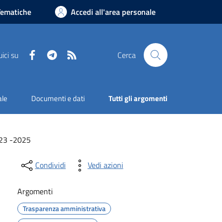
Tematiche
Accedi all'area personale
Facebook
Telegram
RSS
ici su
Cerca
ale
Documenti e dati
Tutti gli argomenti
023 -2025
Condividi
Vedi azioni
Argomenti
Trasparenza amministrativa