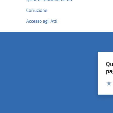
Corruzione
Accesso agli Atti
Qu
pa
Valut
Valu