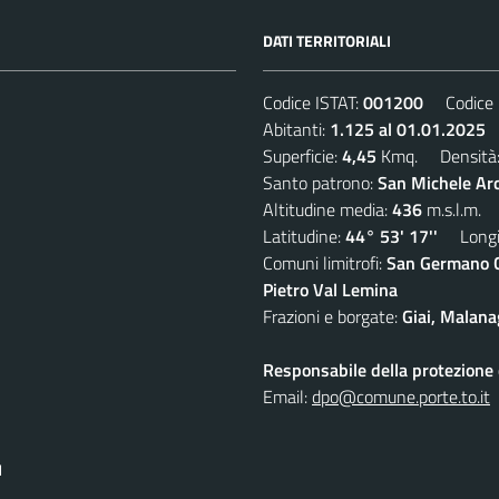
DATI TERRITORIALI
Codice ISTAT:
001200
Codice C
Abitanti:
1.125 al 01.01.2025
D
Superficie:
4,45
Kmq. Densità
Santo patrono:
San Michele Ar
Altitudine media:
436
m.s.l.m.
Latitudine:
44° 53' 17''
Longit
Comuni limitrofi:
San Germano Ch
Pietro Val Lemina
Frazioni e borgate:
Giai, Malana
Responsabile della protezione d
Email:
dpo@comune.porte.to.it
I