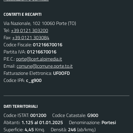
CONTATTI E RECAPITI
Via Nazionale, 102 10060 Porte (TO)
Tel:
+39 0121 303200
Fax:
+39 0121 303084
Codice Fiscale:
01216670016
Partita IVA:
01216670016
P.E.C.:
porte@cert.alpimedia.it
Email:
comune@comune.porte.to.it
Fatturazione Elettronica:
UF0OFD
Codice IPA:
c_g900
DATI TERRITORIALI
Codice ISTAT:
001200
Codice Catastale:
G900
Abitanti:
1.125 al 01.01.2025
Denominazione:
Portesi
Superficie:
4,45
Kmq. Densità:
246
(ab/kmq.)