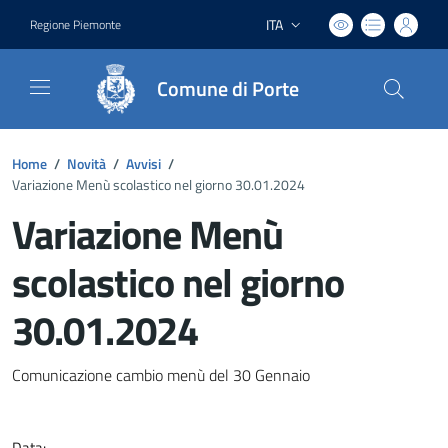
ITA
Regione Piemonte
Lingua attiva:
Comune di Porte
Home
/
Novità
/
Avvisi
/
Variazione Menù scolastico nel giorno 30.01.2024
Variazione Menù
scolastico nel giorno
30.01.2024
Dettagli del documento
Comunicazione cambio menù del 30 Gennaio
Data: