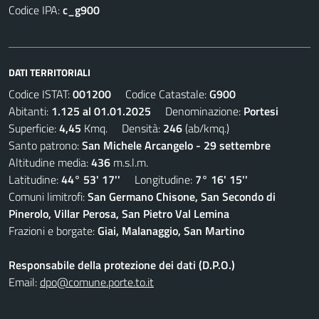
Codice IPA:
c_g900
DATI TERRITORIALI
Codice ISTAT:
001200
Codice Catastale:
G900
Abitanti:
1.125 al 01.01.2025
Denominazione:
Portesi
Superficie:
4,45
Kmq. Densità:
246
(ab/kmq.)
Santo patrono:
San Michele Arcangelo - 29 settembre
Altitudine media:
436
m.s.l.m.
Latitudine:
44° 53' 17''
Longitudine:
7° 16' 15''
Comuni limitrofi:
San Germano Chisone, San Secondo di
Pinerolo, Villar Perosa, San Pietro Val Lemina
Frazioni e borgate:
Giai, Malanaggio, San Martino
Responsabile della protezione dei dati (D.P.O.)
Email:
dpo@comune.porte.to.it