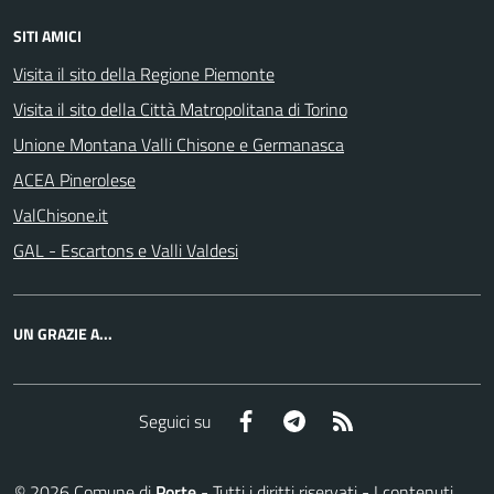
SITI AMICI
Visita il sito della Regione Piemonte
Visita il sito della Città Matropolitana di Torino
Unione Montana Valli Chisone e Germanasca
ACEA Pinerolese
ValChisone.it
GAL - Escartons e Valli Valdesi
UN GRAZIE A...
Facebook
Telegram
RSS
Seguici su
©
2026
Comune di
Porte
- Tutti i diritti riservati - I contenuti