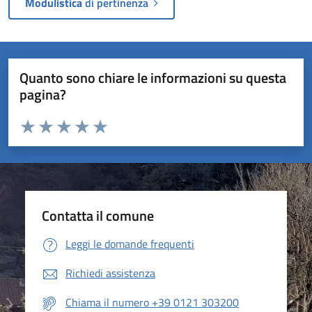
Modulistica
di pertinenza
Quanto sono chiare le informazioni su questa
pagina?
Valuta da 1 a 5 stelle la pagina
Valuta 1 stelle su 5
Valuta 2 stelle su 5
Valuta 3 stelle su 5
Valuta 4 stelle su 5
Valuta 5 stelle su 5
Contatta il comune
Leggi le domande frequenti
Richiedi assistenza
Chiama il numero +39 0121 303200