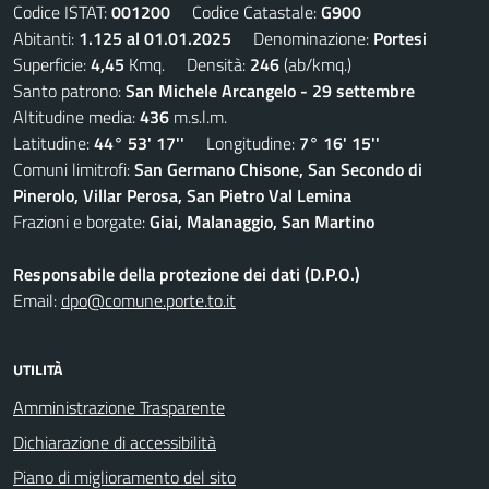
Codice ISTAT:
001200
Codice Catastale:
G900
Abitanti:
1.125 al 01.01.2025
Denominazione:
Portesi
Superficie:
4,45
Kmq. Densità:
246
(ab/kmq.)
Santo patrono:
San Michele Arcangelo - 29 settembre
Altitudine media:
436
m.s.l.m.
Latitudine:
44° 53' 17''
Longitudine:
7° 16' 15''
Comuni limitrofi:
San Germano Chisone, San Secondo di
Pinerolo, Villar Perosa, San Pietro Val Lemina
Frazioni e borgate:
Giai, Malanaggio, San Martino
Responsabile della protezione dei dati (D.P.O.)
Email:
dpo@comune.porte.to.it
UTILITÀ
Amministrazione Trasparente
Dichiarazione di accessibilità
Piano di miglioramento del sito