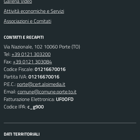
Galleria Video
Attività economiche e Servizi
Associazioni e Comitati
CONTATTI E RECAPITI
Via Nazionale, 102 10060 Porte (TO)
Tel:
+39 0121 303200
Fax:
+39 0121 303084
Codice Fiscale:
01216670016
Partita IVA:
01216670016
P.E.C.:
porte@cert.alpimedia.it
Email:
comune@comune.porte.to.it
Fatturazione Elettronica:
UF0OFD
Codice IPA:
c_g900
DATI TERRITORIALI