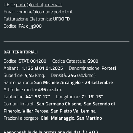
P.E.C.:
porte@cert.alpimedia.it
Email:
comune@comune.porte.to.it
Fatturazione Elettronica:
UF0OFD
Codice IPA:
c_g900
DATI TERRITORIALI
Codice ISTAT:
001200
Codice Catastale:
G900
Abitanti:
1.125 al 01.01.2025
Denominazione:
Portesi
Superficie:
4,45
Kmq. Densità:
246
(ab/kmq.)
Santo patrono:
San Michele Arcangelo - 29 settembre
Altitudine media:
436
m.s.l.m.
Latitudine:
44° 53' 17''
Longitudine:
7° 16' 15''
Comuni limitrofi:
San Germano Chisone, San Secondo di
Pinerolo, Villar Perosa, San Pietro Val Lemina
Frazioni e borgate:
Giai, Malanaggio, San Martino
Responsabile della protezione dei dati (D.P.O.)