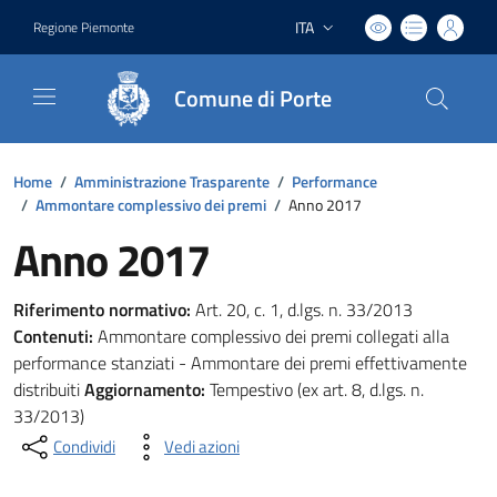
ITA
Regione Piemonte
Lingua attiva:
Comune di Porte
Home
/
Amministrazione Trasparente
/
Performance
/
Ammontare complessivo dei premi
/
Anno 2017
Anno 2017
Riferimento normativo:
Art. 20, c. 1, d.lgs. n. 33/2013
Contenuti:
Ammontare complessivo dei premi collegati alla
performance stanziati - Ammontare dei premi effettivamente
distribuiti
Aggiornamento:
Tempestivo (ex art. 8, d.lgs. n.
33/2013)
Condividi
Vedi azioni