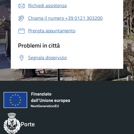
Richiedi assistenza
Chiama il numero +39 0121 303200
Prenota appuntamento
Problemi in città
Segnala disservizio
Porte