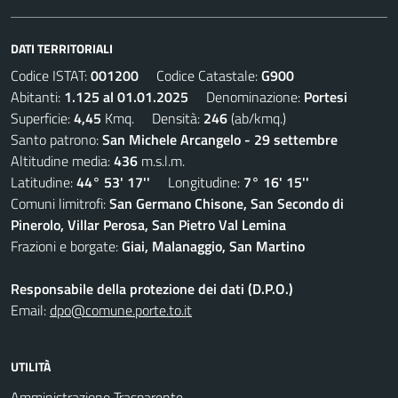
DATI TERRITORIALI
Codice ISTAT:
001200
Codice Catastale:
G900
Abitanti:
1.125 al 01.01.2025
Denominazione:
Portesi
Superficie:
4,45
Kmq. Densità:
246
(ab/kmq.)
Santo patrono:
San Michele Arcangelo - 29 settembre
Altitudine media:
436
m.s.l.m.
Latitudine:
44° 53' 17''
Longitudine:
7° 16' 15''
Comuni limitrofi:
San Germano Chisone, San Secondo di
Pinerolo, Villar Perosa, San Pietro Val Lemina
Frazioni e borgate:
Giai, Malanaggio, San Martino
Responsabile della protezione dei dati (D.P.O.)
Email:
dpo@comune.porte.to.it
UTILITÀ
Amministrazione Trasparente