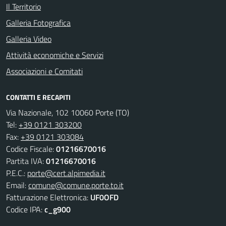
Il Territorio
Galleria Fotografica
Galleria Video
Attività economiche e Servizi
Associazioni e Comitati
CONTATTI E RECAPITI
Via Nazionale, 102 10060 Porte (TO)
Tel:
+39 0121 303200
Fax:
+39 0121 303084
Codice Fiscale:
01216670016
Partita IVA:
01216670016
P.E.C.:
porte@cert.alpimedia.it
Email:
comune@comune.porte.to.it
Fatturazione Elettronica:
UF0OFD
Codice IPA:
c_g900