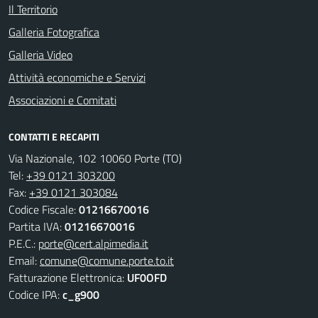
Il Territorio
Galleria Fotografica
Galleria Video
Attività economiche e Servizi
Associazioni e Comitati
CONTATTI E RECAPITI
Via Nazionale, 102 10060 Porte (TO)
Tel:
+39 0121 303200
Fax:
+39 0121 303084
Codice Fiscale:
01216670016
Partita IVA:
01216670016
P.E.C.:
porte@cert.alpimedia.it
Email:
comune@comune.porte.to.it
Fatturazione Elettronica:
UF0OFD
Codice IPA:
c_g900