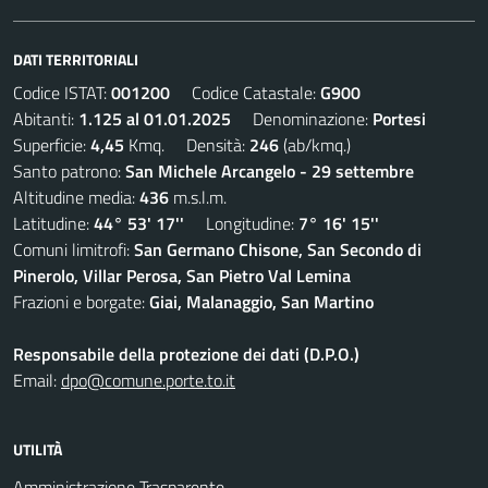
DATI TERRITORIALI
Codice ISTAT:
001200
Codice Catastale:
G900
Abitanti:
1.125 al 01.01.2025
Denominazione:
Portesi
Superficie:
4,45
Kmq. Densità:
246
(ab/kmq.)
Santo patrono:
San Michele Arcangelo - 29 settembre
Altitudine media:
436
m.s.l.m.
Latitudine:
44° 53' 17''
Longitudine:
7° 16' 15''
Comuni limitrofi:
San Germano Chisone, San Secondo di
Pinerolo, Villar Perosa, San Pietro Val Lemina
Frazioni e borgate:
Giai, Malanaggio, San Martino
Responsabile della protezione dei dati (D.P.O.)
Email:
dpo@comune.porte.to.it
UTILITÀ
Amministrazione Trasparente