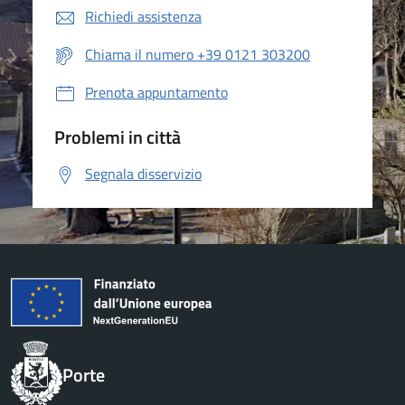
Richiedi assistenza
Chiama il numero +39 0121 303200
Prenota appuntamento
Problemi in città
Segnala disservizio
Porte