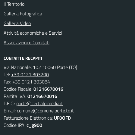
Il Territorio
Galleria Fotografica
Galleria Video
Attività economiche e Servizi
Associazioni e Comitati
CONTATTI E RECAPITI
Via Nazionale, 102 10060 Porte (TO)
Tel:
+39 0121 303200
Fax:
+39 0121 303084
Codice Fiscale:
01216670016
Partita IVA:
01216670016
P.E.C.:
porte@cert.alpimedia.it
Email:
comune@comune.porte.to.it
Fatturazione Elettronica:
UF0OFD
Codice IPA:
c_g900