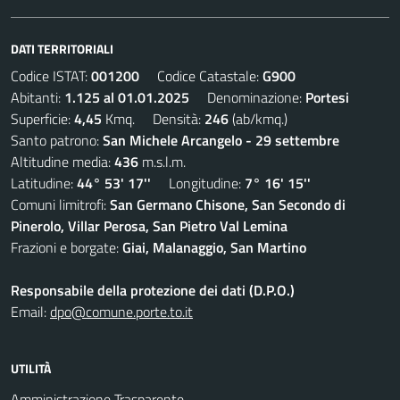
DATI TERRITORIALI
Codice ISTAT:
001200
Codice Catastale:
G900
Abitanti:
1.125 al 01.01.2025
Denominazione:
Portesi
Superficie:
4,45
Kmq. Densità:
246
(ab/kmq.)
Santo patrono:
San Michele Arcangelo - 29 settembre
Altitudine media:
436
m.s.l.m.
Latitudine:
44° 53' 17''
Longitudine:
7° 16' 15''
Comuni limitrofi:
San Germano Chisone, San Secondo di
Pinerolo, Villar Perosa, San Pietro Val Lemina
Frazioni e borgate:
Giai, Malanaggio, San Martino
Responsabile della protezione dei dati (D.P.O.)
Email:
dpo@comune.porte.to.it
UTILITÀ
Amministrazione Trasparente