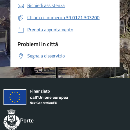
Richiedi assistenza
Chiama il numero +39 0121 303200
Prenota appuntamento
Problemi in città
Segnala disservizio
Porte