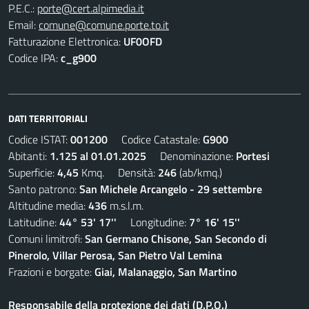
P.E.C.:
porte@cert.alpimedia.it
Email:
comune@comune.porte.to.it
Fatturazione Elettronica:
UF0OFD
Codice IPA:
c_g900
DATI TERRITORIALI
Codice ISTAT:
001200
Codice Catastale:
G900
Abitanti:
1.125 al 01.01.2025
Denominazione:
Portesi
Superficie:
4,45
Kmq. Densità:
246
(ab/kmq.)
Santo patrono:
San Michele Arcangelo - 29 settembre
Altitudine media:
436
m.s.l.m.
Latitudine:
44° 53' 17''
Longitudine:
7° 16' 15''
Comuni limitrofi:
San Germano Chisone, San Secondo di
Pinerolo, Villar Perosa, San Pietro Val Lemina
Frazioni e borgate:
Giai, Malanaggio, San Martino
Responsabile della protezione dei dati (D.P.O.)