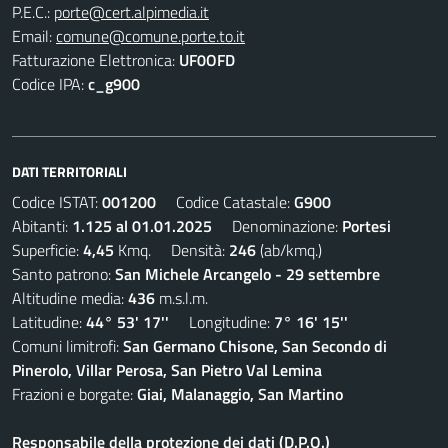
P.E.C.:
porte@cert.alpimedia.it
Email:
comune@comune.porte.to.it
Fatturazione Elettronica:
UF0OFD
Codice IPA:
c_g900
DATI TERRITORIALI
Codice ISTAT:
001200
Codice Catastale:
G900
Abitanti:
1.125 al 01.01.2025
Denominazione:
Portesi
Superficie:
4,45
Kmq. Densità:
246
(ab/kmq.)
Santo patrono:
San Michele Arcangelo - 29 settembre
Altitudine media:
436
m.s.l.m.
Latitudine:
44° 53' 17''
Longitudine:
7° 16' 15''
Comuni limitrofi:
San Germano Chisone, San Secondo di
Pinerolo, Villar Perosa, San Pietro Val Lemina
Frazioni e borgate:
Giai, Malanaggio, San Martino
Responsabile della protezione dei dati (D.P.O.)